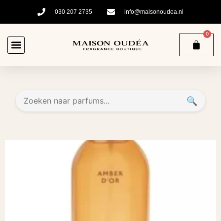
030 207 2735
info@maisonoudea.nl
0
🔍