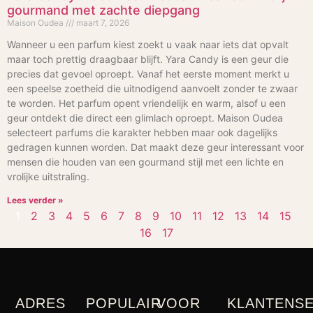
gourmand met zachte diepgang
Maison Oudea
maart 7, 2026
Wanneer u een parfum kiest zoekt u vaak naar iets dat opvalt
maar toch prettig draagbaar blijft. Yara Candy is een geur die
precies dat gevoel oproept. Vanaf het eerste moment merkt u
een speelse zoetheid die uitnodigend aanvoelt zonder te zwaar
te worden. Het parfum opent vriendelijk en warm, alsof u een
geur ontdekt die direct een glimlach oproept. Maison Oudea
selecteert parfums die karakter hebben maar ook dagelijks
gedragen kunnen worden. Dat maakt deze geur interessant voor
mensen die houden van een gourmand stijl met een lichte en
vrolijke uitstraling.
Lees verder »
1
2
3
4
5
6
7
8
9
10
11
12
13
14
15
16
17
ADRES
POPULAIR
VOOR
KLANTENSE