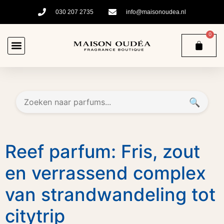
030 207 2735
info@maisonoudea.nl
0
🔍
Reef parfum: Fris, zout
en verrassend complex
van strandwandeling tot
citytrip