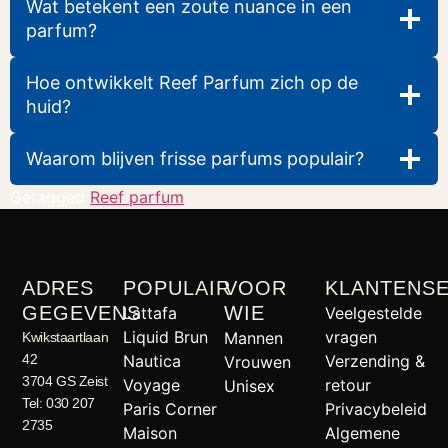
Wat betekent een zoute nuance in een
parfum?
Hoe ontwikkelt Reef Parfum zich op de
huid?
Waarom blijven frisse parfums populair?
Getagged
Reef parfum
ADRES
POPULAIR
VOOR
KLANTENSE
GEGEVENS
WIE
Lattafa
Veelgestelde
Liquid Brun
vragen
Mannen
Kwikstaartlaan
42
Nautica
Verzending &
Vrouwen
3704 GS Zeist
Voyage
retour
Unisex
Tel: 030 207
Paris Corner
Privacybeleid
2735
Maison
Algemene