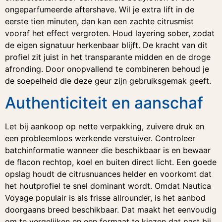
ongeparfumeerde aftershave. Wil je extra lift in de
eerste tien minuten, dan kan een zachte citrusmist
vooraf het effect vergroten. Houd layering sober, zodat
de eigen signatuur herkenbaar blijft. De kracht van dit
profiel zit juist in het transparante midden en de droge
afronding. Door onopvallend te combineren behoud je
de soepelheid die deze geur zijn gebruiksgemak geeft.
Authenticiteit en aanschaf
Let bij aankoop op nette verpakking, zuivere druk en
een probleemloos werkende verstuiver. Controleer
batchinformatie wanneer die beschikbaar is en bewaar
de flacon rechtop, koel en buiten direct licht. Een goede
opslag houdt de citrusnuances helder en voorkomt dat
het houtprofiel te snel dominant wordt. Omdat Nautica
Voyage populair is als frisse allrounder, is het aanbod
doorgaans breed beschikbaar. Dat maakt het eenvoudig
om te vergelijken en een formaat te kiezen dat past bij