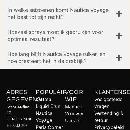
In welke seizoenen komt Nautica Voyage
het best tot zijn recht?
Hoeveel sprays moet ik gebruiken voor
optimaal resultaat?
Hoe lang blijft Nautica Voyage ruiken en
hoe presteert het in de praktijk?
ADRES
POPULAIR
VOOR
KLANTENSE
GEGEVENS
WIE
Lattafa
Veelgestelde
Liquid Brun
vragen
Mannen
Kwikstaartlaan
42
Nautica
Verzending &
Vrouwen
3704 GS Zeist
Voyage
retour
Unisex
Tel: 030 207
Paris Corner
Privacybeleid