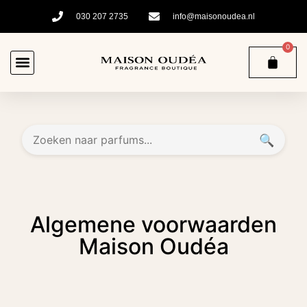
030 207 2735
info@maisonoudea.nl
0
🔍
Algemene voorwaarden
Maison Oudéa