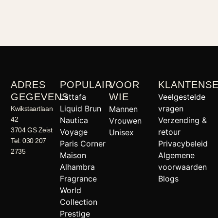
ADRES
POPULAIR
VOOR
KLANTENSE
GEGEVENS
WIE
Lattafa
Veelgestelde
Liquid Brun
vragen
Mannen
Kwikstaartlaan
42
Nautica
Verzending &
Vrouwen
3704 GS Zeist
Voyage
retour
Unisex
Tel: 030 207
Paris Corner
Privacybeleid
2735
Maison
Algemene
Alhambra
voorwaarden
Fragrance
Blogs
World
Collection
Prestige