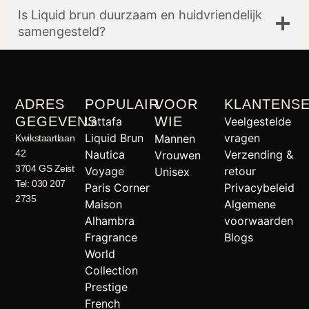
Is Liquid brun duurzaam en huidvriendelijk
samengesteld?
ADRES
POPULAIR
VOOR
KLANTENSE
GEGEVENS
WIE
Lattafa
Veelgestelde
Liquid Brun
vragen
Mannen
Kwikstaartlaan
42
Nautica
Verzending &
Vrouwen
3704 GS Zeist
Voyage
retour
Unisex
Tel: 030 207
Paris Corner
Privacybeleid
2735
Maison
Algemene
Alhambra
voorwaarden
Fragrance
Blogs
World
Collection
Prestige
French