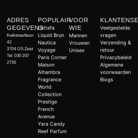
ADRES
POPULAIR
VOOR
KLANTENSE
GEGEVENS
WIE
Lattafa
Veelgestelde
Liquid Brun
vragen
Mannen
Kwikstaartlaan
42
Nautica
Verzending &
Vrouwen
3704 GS Zeist
Voyage
retour
Unisex
Tel: 030 207
Paris Corner
Privacybeleid
2735
Maison
Algemene
Alhambra
voorwaarden
Fragrance
Blogs
World
Collection
Prestige
French
Avenue
Yara Candy
Reef Parfum