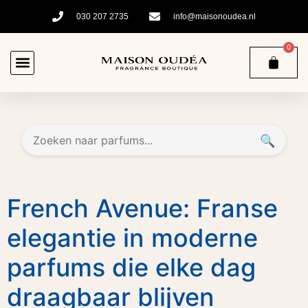
030 207 2735
info@maisonoudea.nl
0
🔍
French Avenue: Franse
elegantie in moderne
parfums die elke dag
draagbaar blijven