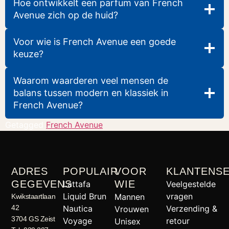
Hoe ontwikkelt een parfum van French
Avenue zich op de huid?
Voor wie is French Avenue een goede
keuze?
Waarom waarderen veel mensen de
balans tussen modern en klassiek in
French Avenue?
Getagged
French Avenue
ADRES
POPULAIR
VOOR
KLANTENSE
GEGEVENS
WIE
Lattafa
Veelgestelde
Liquid Brun
vragen
Mannen
Kwikstaartlaan
42
Nautica
Verzending &
Vrouwen
3704 GS Zeist
Voyage
retour
Unisex