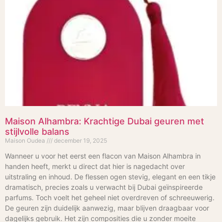
Maison Alhambra: Krachtige Dubai geuren met
stijlvolle balans
Maison Oudea
december 19, 2025
Wanneer u voor het eerst een flacon van Maison Alhambra in
handen heeft, merkt u direct dat hier is nagedacht over
uitstraling en inhoud. De flessen ogen stevig, elegant en een tikje
dramatisch, precies zoals u verwacht bij Dubai geïnspireerde
parfums. Toch voelt het geheel niet overdreven of schreeuwerig.
De geuren zijn duidelijk aanwezig, maar blijven draagbaar voor
dagelijks gebruik. Het zijn composities die u zonder moeite