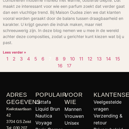
combineren moderne frisheid met warme, oosterse diepte. Dat
maakt ze interessant voor wie een parfum zoekt dat verder gaat
dan een vluchtige trend. Bij Maison Oudea zien we dat klanten
vooral worden geraakt door de balans tussen draagbaarheid en
karakter. U krijgt geuren die indruk maken, maar niet
schreeuwerig zijn. In deze blog nemen we u mee in de wereld
achter deze composities, zodat u gerichter kunt kiezen wat bij u
past.
Lees verder »
1
2
3
4
5
6
7
8
9
10
11
12
13
14
15
16
17
ADRES
POPULAIR
VOOR
KLANTENSE
GEGEVENS
WIE
Lattafa
Veelgestelde
Liquid Brun
vragen
Mannen
Kwikstaartlaan
42
Nautica
Verzending &
Vrouwen
3704 GS Zeist
Voyage
retour
Unisex
Tel: 030 207