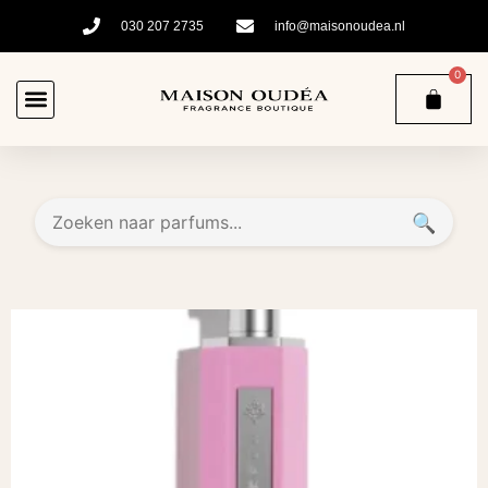
030 207 2735
info@maisonoudea.nl
0
🔍