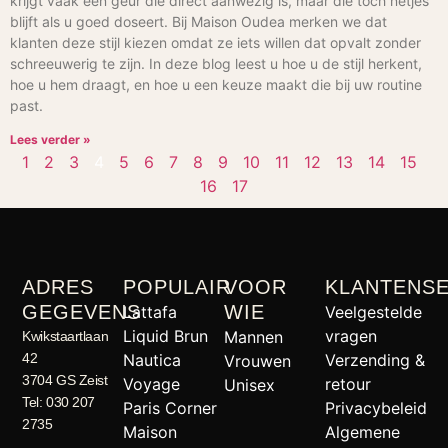
krijgt vaak een geur die direct aanwezig is, maar die toch netjes
blijft als u goed doseert. Bij Maison Oudea merken we dat
klanten deze stijl kiezen omdat ze iets willen dat opvalt zonder
schreeuwerig te zijn. In deze blog leest u hoe u de stijl herkent,
hoe u hem draagt, en hoe u een keuze maakt die bij uw routine
past.
Lees verder »
1
2
3
4
5
6
7
8
9
10
11
12
13
14
15
16
17
ADRES
POPULAIR
VOOR
KLANTENSE
GEGEVENS
WIE
Lattafa
Veelgestelde
Liquid Brun
vragen
Mannen
Kwikstaartlaan
42
Nautica
Verzending &
Vrouwen
3704 GS Zeist
Voyage
retour
Unisex
Tel: 030 207
Paris Corner
Privacybeleid
2735
Maison
Algemene