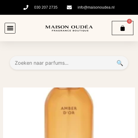
030 207 2735
info@maisonoudea.nl
0
🔍