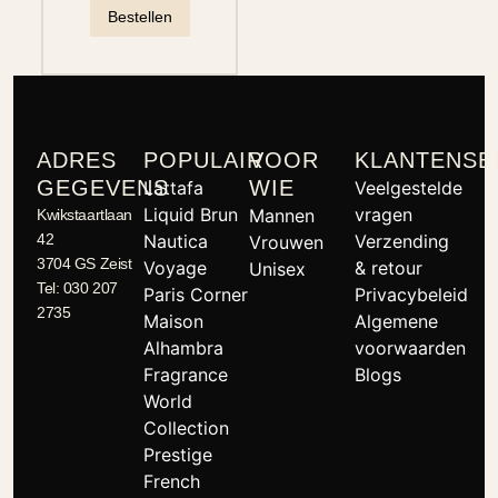
Bestellen
ADRES
POPULAIR
VOOR
KLANTENSE
GEGEVENS
WIE
Lattafa
Veelgestelde
Liquid Brun
vragen
Mannen
Kwikstaartlaan
42
Nautica
Verzending
Vrouwen
3704 GS Zeist
Voyage
& retour
Unisex
Tel: 030 207
Paris Corner
Privacybeleid
2735
Maison
Algemene
Alhambra
voorwaarden
Fragrance
Blogs
World
Collection
Prestige
French