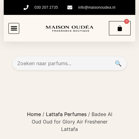
030 207 2735
info@maisonoudea.nl
0
🔍
Home
/
Lattafa Perfumes
/ Badee Al
Oud Oud for Glory Air Freshener
Lattafa