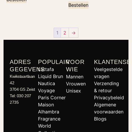
Bestellen
1
2
→
ADRES
POPULAIR
VOOR
KLANTENSE
GEGEVENS
WIE
Lattafa
Veelgestelde
Liquid Brun
vragen
Mannen
Kwikstaartlaan
42
Nautica
Verzending
Vrouwen
3704 GS Zeist
Voyage
& retour
Unisex
Tel: 030 207
Paris Corner
Privacybeleid
2735
Maison
Algemene
Alhambra
voorwaarden
Fragrance
Blogs
World