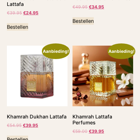
Lattafa
€
49.95
€
34.95
€
39.95
€
24.95
Bestellen
Bestellen
Aanbieding!
Aanbieding!
Khamrah Dukhan Lattafa
Khamrah Lattafa
Perfumes
€
54.95
€
39.95
€
59.00
€
39.95
Bestellen