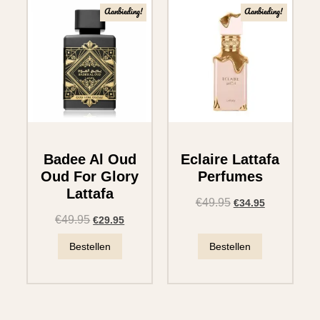
Aanbieding!
Aanbieding!
Badee Al Oud
Eclaire Lattafa
Oud For Glory
Perfumes
Lattafa
€
49.95
€
34.95
€
49.95
€
29.95
Bestellen
Bestellen