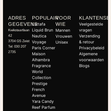
ADRES
POPULAIR
VOOR
KLANTENSE
GEGEVENS
WIE
Lattafa
Veelgestelde
Liquid Brun
vragen
Mannen
Kwikstaartlaan
42
Nautica
Verzending
Vrouwen
3704 GS Zeist
Voyage
& retour
Unisex
Tel: 030 207
Paris Corner
Privacybeleid
2735
Maison
Algemene
Alhambra
voorwaarden
Fragrance
Blogs
World
Collection
Prestige
French
Avenue
Yara Candy
Reef Parfum