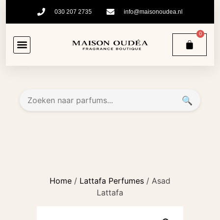
030 207 2735
info@maisonoudea.nl
0
🔍
Home
/
Lattafa Perfumes
/ Asad
Lattafa