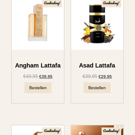
Aanbieding!
Aanbieding!
Angham Lattafa
Asad Lattafa
€
49.95
€
39.95
€
39.95
€
29.95
Bestellen
Bestellen
Aanbieding!
Aanbieding!