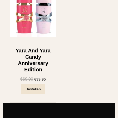
Yara And Yara
Candy
Anniversary
Edition
€
69.00
€
39.95
Bestellen