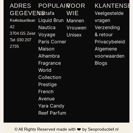
ADRES
POPULAIR
VOOR
KLANTENSE
GEGEVENS
WIE
Lattafa
Veelgestelde
Liquid Brun
vragen
Mannen
Kwikstaartlaan
42
Nautica
Verzending
Vrouwen
3704 GS Zeist
Voyage
& retour
Unisex
Tel: 030 207
Paris Corner
Privacybeleid
2735
Maison
Algemene
Alhambra
voorwaarden
Fragrance
Blogs
World
Collection
Prestige
French
Avenue
Yara Candy
Reef Parfum
© All Rights Reserved made with ❤️ by Seoproductief.nl