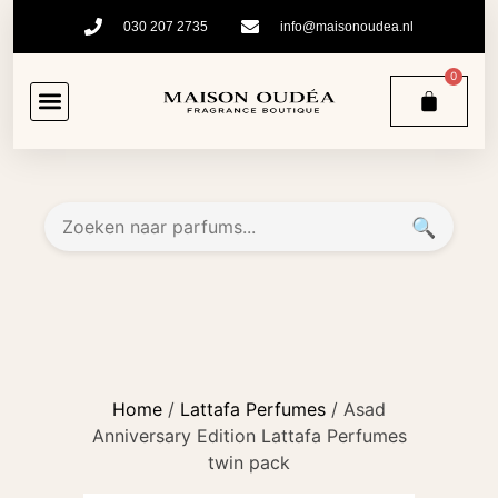
030 207 2735
info@maisonoudea.nl
0
🔍
Home
/
Lattafa Perfumes
/ Asad
Anniversary Edition Lattafa Perfumes
twin pack