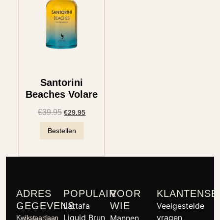
Santorini
Beaches Volare
€
39.95
€
29.95
Bestellen
ADRES
POPULAIR
VOOR
KLANTENSE
GEGEVENS
WIE
Lattafa
Veelgestelde
Liquid Brun
vragen
Mannen
Kwikstaartlaan