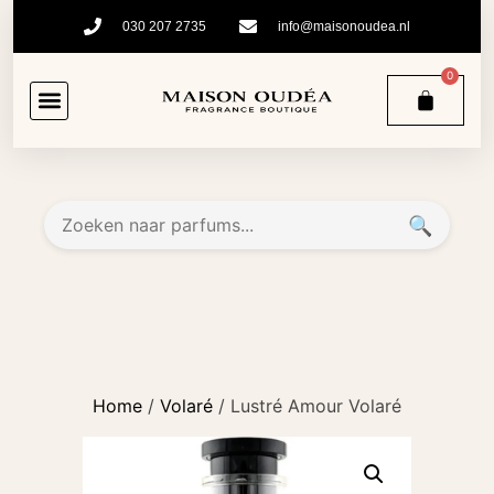
030 207 2735
info@maisonoudea.nl
0
🔍
Home
/
Volaré
/ Lustré Amour Volaré