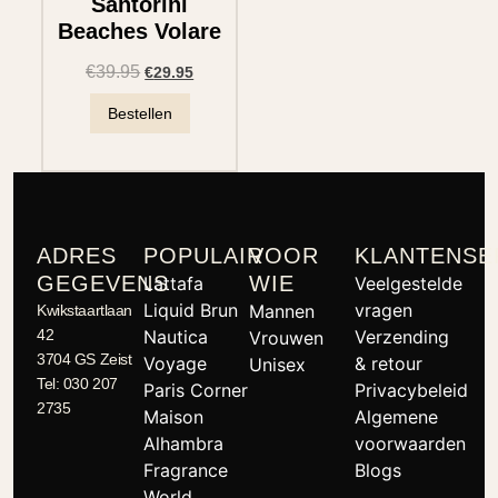
Santorini
Beaches Volare
€
39.95
€
29.95
Bestellen
ADRES
POPULAIR
VOOR
KLANTENSE
GEGEVENS
WIE
Lattafa
Veelgestelde
Liquid Brun
vragen
Mannen
Kwikstaartlaan
42
Nautica
Verzending
Vrouwen
3704 GS Zeist
Voyage
& retour
Unisex
Tel: 030 207
Paris Corner
Privacybeleid
2735
Maison
Algemene
Alhambra
voorwaarden
Fragrance
Blogs
World