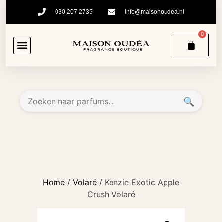
030 207 2735
info@maisonoudea.nl
0
🔍
Home
/
Volaré
/ Kenzie Exotic Apple
Crush Volaré