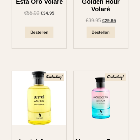
Esta Oro Volare
Golden Hour
Volaré
€
55.00
€
34.95
€
39.95
€
29.95
Bestellen
Bestellen
Aanbieding!
Aanbieding!