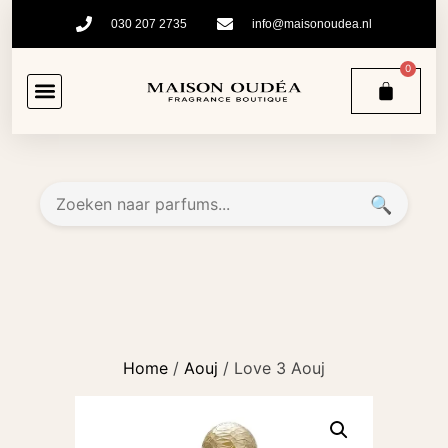
030 207 2735
info@maisonoudea.nl
0
🔍
Home
/
Aouj
/ Love 3 Aouj