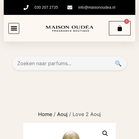
030 207 2735
info@maisonoudea.nl
0
🔍
Home
/
Aouj
/ Love 2 Aouj