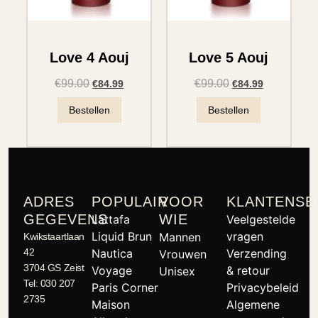
Love 4 Aouj
Love 5 Aouj
€
99.00
€
99.00
€
84.99
€
84.99
Bestellen
Bestellen
ADRES
POPULAIR
VOOR
KLANTENSE
GEGEVENS
WIE
Lattafa
Veelgestelde
Liquid Brun
vragen
Mannen
Kwikstaartlaan
42
Nautica
Verzending
Vrouwen
3704 GS Zeist
Voyage
& retour
Unisex
Tel: 030 207
Paris Corner
Privacybeleid
2735
Maison
Algemene