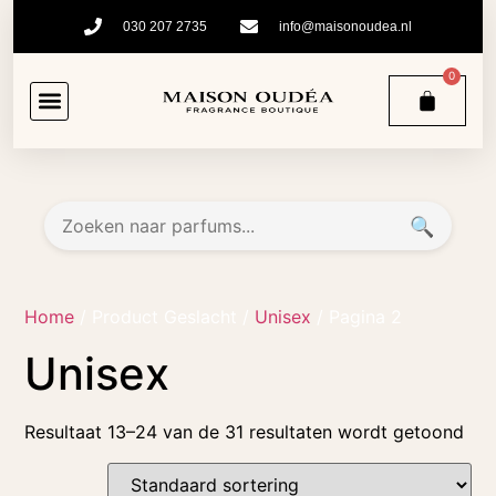
030 207 2735
info@maisonoudea.nl
0
🔍
Home
/ Product Geslacht /
Unisex
/ Pagina 2
Unisex
Resultaat 13–24 van de 31 resultaten wordt getoond