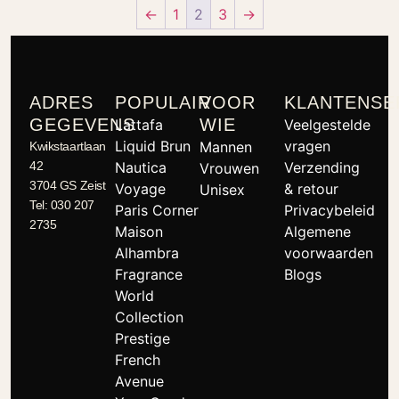
←
1
2
3
→
ADRES
POPULAIR
VOOR
KLANTENSE
GEGEVENS
WIE
Lattafa
Veelgestelde
Liquid Brun
vragen
Mannen
Kwikstaartlaan
42
Nautica
Verzending
Vrouwen
3704 GS Zeist
Voyage
& retour
Unisex
Tel: 030 207
Paris Corner
Privacybeleid
2735
Maison
Algemene
Alhambra
voorwaarden
Fragrance
Blogs
World
Collection
Prestige
French
Avenue