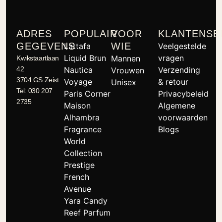
ADRES
POPULAIR
VOOR
KLANTENSE
GEGEVENS
WIE
Lattafa
Veelgestelde
Liquid Brun
vragen
Mannen
Kwikstaartlaan
42
Nautica
Verzending
Vrouwen
3704 GS Zeist
Voyage
& retour
Unisex
Tel: 030 207
Paris Corner
Privacybeleid
2735
Maison
Algemene
Alhambra
voorwaarden
Fragrance
Blogs
World
Collection
Prestige
French
Avenue
Yara Candy
Reef Parfum