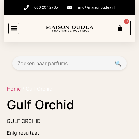
030 207 2735
info@maisonoudea.nl
0
🔍
Home
/ Gulf Orchid
Gulf Orchid
GULF ORCHID
Enig resultaat