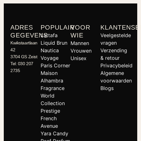
ADRES
POPULAIR
VOOR
KLANTENSE
GEGEVENS
WIE
Lattafa
Veelgestelde
Liquid Brun
vragen
Mannen
Kwikstaartlaan
42
Nautica
Verzending
Vrouwen
3704 GS Zeist
Voyage
& retour
Unisex
Tel: 030 207
Paris Corner
Privacybeleid
2735
Maison
Algemene
Alhambra
voorwaarden
Fragrance
Blogs
World
Collection
Prestige
French
Avenue
Yara Candy
Reef Parfum