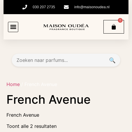
030 207 2735
info@maisonoudea.nl
0
🔍
Home
/ French Avenue
French Avenue
French Avenue
Toont alle 2 resultaten